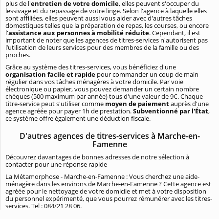
plus de l'
entretien de votre domicile
, elles peuvent s'occuper du
lessivage et du repassage de votre linge. Selon l'agence à laquelle elles
sont affiliées, elles peuvent aussi vous aider avec d'autres tâches
domestiques telles que la préparation de repas, les courses, ou encore
l'
assistance aux personnes à mobilité réduite
. Cependant, il est
important de noter que les agences de titres-services n'autorisent pas
l’utilisation de leurs services pour des membres de la famille ou des
proches.
Grâce au système des titres-services, vous bénéficiez d'une
organisation facile et rapide
pour commander un coup de main
régulier dans vos tâches ménagères à votre domicile. Par voie
électronique ou papier, vous pouvez demander un certain nombre
chèques (500 maximum par année) tous d'une valeur de 9€. Chaque
titre-service peut s'utiliser comme
moyen de paiement
auprès d'une
agence agréée pour payer 1h de prestation.
Subventionné par l'État
,
ce système offre également une déduction fiscale.
D'autres agences de titres-services à Marche-en-
Famenne
Découvrez davantages de bonnes adresses de notre sélection à
contacter pour une réponse rapide
La Métamorphose - Marche-en-Famenne : Vous cherchez une aide-
ménagère dans les environs de Marche-en-Famenne ? Cette agence est
agréée pour le nettoyage de votre domicile et met à votre disposition
du personnel expérimenté, que vous pourrez rémunérer avec les titres-
services. Tel : 084/21 28 06.