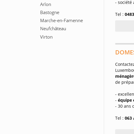
- société
Tel :
0483
DOMEST
Contacte
Luxembou
ménagère
de prépa
- excellen
-
équipe e
- 30 ans 
Tel :
063 