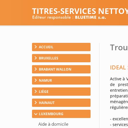
TITRES-SERVICES NETTO
Trou
ACCUEIL
BRUXELLES
IDEAL 
BRABANT WALLON
Active à 
NAMUR
de pres
entretie
LIÈGE
préparat
ménagère
HAINAUT
régulièr
LUXEMBOURG
- excellen
- service