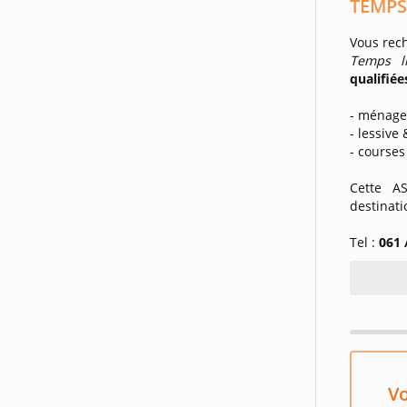
TEMPS 
Vous rec
Temps l
qualifiée
- ménag
- lessive
- courses
Cette A
destinati
Tel :
061 
Vo