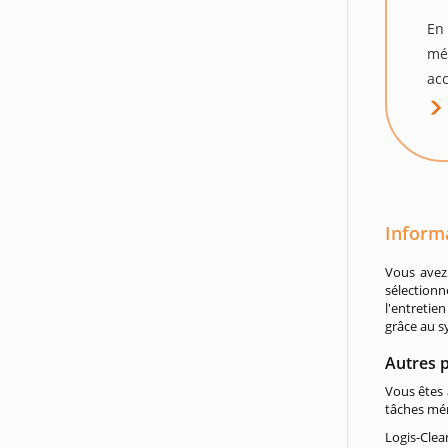
En 
mé
acc
Inform
Vous avez
sélection
l'entretie
grâce au s
Autres p
Vous êtes 
tâches mé
Logis-Clea