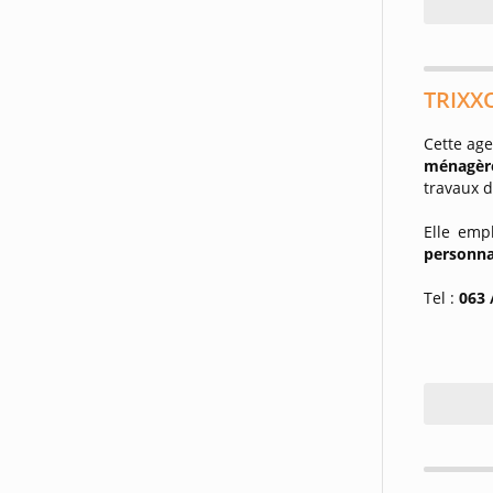
TRIXXO
Cette ag
ménagèr
travaux 
Elle emp
personna
Tel :
063 