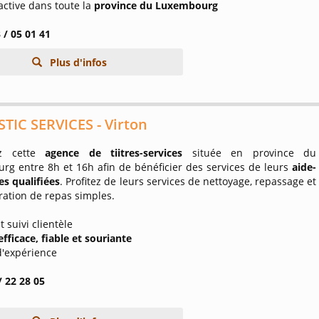
 active dans toute la
province du Luxembourg
 / 05 01 41
Plus d'infos
IC SERVICES - Virton
z cette
agence de tiitres-services
située en province du
rg entre 8h et 16h afin de bénéficier des services de leurs
aide-
s qualifiées
. Profitez de leurs services de nettoyage, repassage et
ration de repas simples.
t suivi clientèle
fficace, fiable et souriante
d'expérience
/ 22 28 05